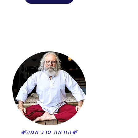
🌿הוראת פרניאמה🌿