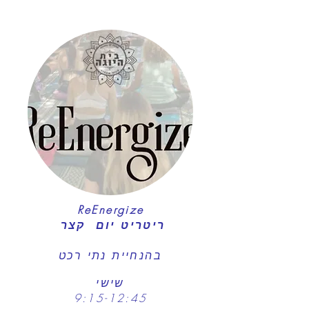
ReEnergize​
ריטריט יום קצר
בהנחיית נתי רכט​
שישי
9:15-12:45