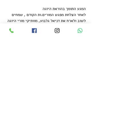
המגע התומך בהוראת היוגה
לאחר הצלחת מפגש המורים.ות הקודם , שמחים 
לשוב ולארח את דניאל גלבוע, מוותיקי מורי היוגה 
בישראל, למפגש נוסף .
••• המפגש הקרוב יעסוק במגע ותמיכה בזמן 
התרגול •••
המפגש ייפתח בתרגול פרניאמה ומדיטציה.
אז נעבור ללמידה תאורטית של אמנות המגע 
ולהתנסות מעשית בדרכים שונות לתמיכה בזמן 
התרגול.
דניאל גלבוע מלמד יוגה למעלה מ40 שנה 
במסגרות שונות ומכשיר מורים.ות ליוגה.
עוד
שיתוף