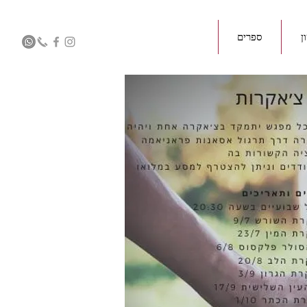
ן
ספרים